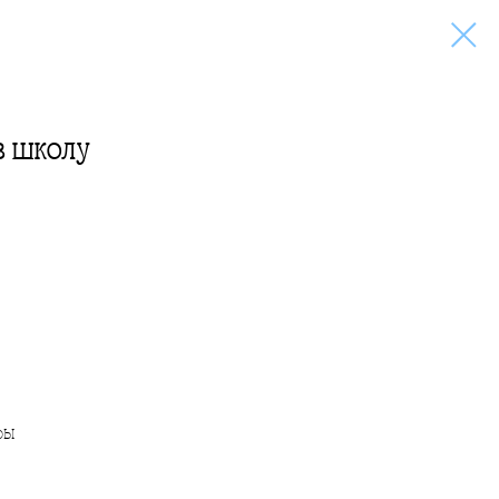
в школу
ры