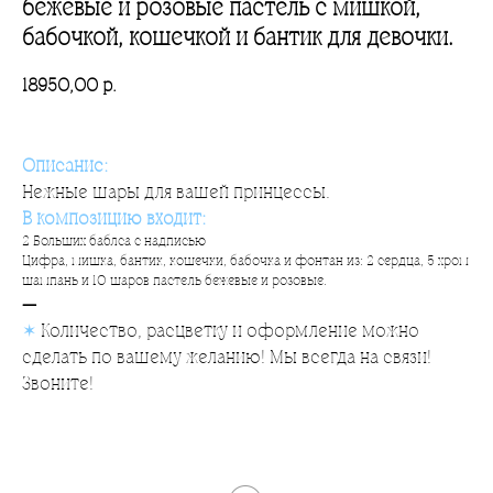
бежевые и розовые пастель с мишкой,
бабочкой, кошечкой и бантик для девочки.
18950,00
р.
Описание:
Нежные шары для вашей принцессы.
В композицию входит:
2 Больших баблса с надписью
Цифра, мишка, бантик, кошечки, бабочка и фонтан из: 2 сердца, 5 хром
шампань и 10 шаров пастель бежевые и розовые.
—
✶
Количество, расцветку и оформление можно
сделать по вашему желанию! Мы всегда на связи!
Звоните!